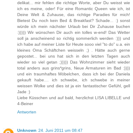
delikat... mir fehlen die richtige Worte, aber Du weisst wie
ich es meine, oder! Für eine Romantic Queen wie ich, ist
Deine Welt & Zuhause, das richtige Paradies für mich!
Bietest Du noch kein Bed & Breakfast? Schade... :) sonst
würde ich mein nächster Urlaub bei Dir Zuhause buchen
:))))) Wir wünschen Dir auch ein tolles w-end! Das Wetter
soll ja anscheinend so richtig sommerlich werden :))) und
ich habe auf meiner Liste für Heute sooo viel "to do" u.a. ein
kleines Oma Schäftchen weisseln ;) . Hätte auch gerne
gepostet... bei uns hat sich in den letzten Tagen auch
wieder so viel getan ;))))) Das Wohnzimmer sieht wieder
total anders aus grins*grins, Neue Armaturen im Bad :))))
und ein traumhaftes Möbelchen, dass ich bei der Daniela
gekauft habe.... ich schwebe, ich schwebe in meiner
weissen Wolke und dies ist ja ein fantastischer Gefühl, gell
Jade :)
Liebe Küsschen und auf bald, herzlichst LISA LIBELLE und
4-Beiner
Antworten
Unknown
24. Juni 2011 um 08:47