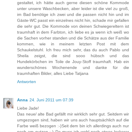
gestaltet, ich hätte auch gerne diesen schöne Kommode
unter unsere Waschbecken, aber leider ist die viel zu groß,
im Bad benötige ich zwei und die passen nicht hin und im
Gäste-WC passt ein einzelnes nicht hin, schade mir gefallen
die sehr gut. Die Kommode von deinen Schwiegereltern ist
traumhaft in dem Farbton, ich liebe es ja wenn ich weiß wo
die Sachen vorher standen und die Schätze aus der Familie
kommen, wie in meinem letzten Post mit dem
Schaukelstuhl. Ich freu mich sehr, das du auch Pablo und
Sheila zeigst, die sind sooo hübsch und das
Hundekörbchen im Toile de Jouy-Stoff traumhaft. Hab ein
wunderschönes Wochenende und danke für die
traumhaften Bilder, alles Liebe Tatjana
Antworten
Anna
24. Juni 2011 um 07:39
Liebe Jade!
Das neue/ alte Bad gefällt mir wirklich sehr gut. Seitdem wir
umgezogen sind, haben wir uns auch hauptsächlich auf die
Farbe weiß bezogen :-)Seit dem bin ich allerdings auch nur
noch am putzen :-) Da muss ich wohl noch etwas lockerer