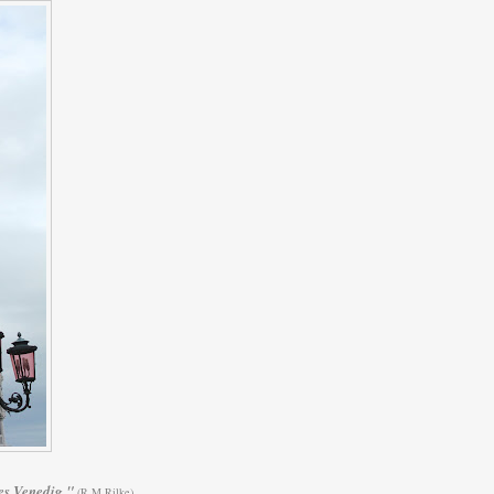
es Venedig
."
(R.M.Rilke)