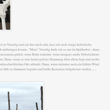
ir in Venedig und ich freu mich sehr, dass ich euch einige herbstliche
t mitbringen konnte. "Mein" Venedig finde ich so nur im Spätherbst - dann,
nezianern gehört, wenn Ruhe einkehrt, wenn morgens sanfte Nebelschleier
n. Dann, wenn so eine heiter gelöste Stimmung über allem liegt und nichts
nbeschreiblichen Orts ablenkt. Dann, wenn mitunter auch ein kühler Wind
on früh zu dämmern beginnt und heiße Kastanien feilgeboten werden.......