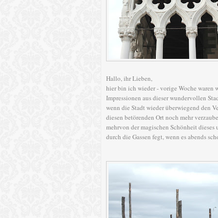
Hallo, ihr Lieben,
hier bin ich wieder - vorige Woche waren w
Impressionen aus dieser wundervollen Stad
wenn die Stadt wieder überwiegend den Ve
diesen betörenden Ort noch mehr verzauber
mehrvon der magischen Schönheit dieses u
durch die Gassen fegt, wenn es abends sch