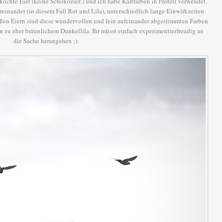
kochte Eier (keine Schokoeier;) und ich habe Kaltfarben in Pastell verwendet.
einander (in diesem Fall Rot und Lila), unterschiedlich lange Einwirkzeiten
en Eiern sind diese wundervollen und fein aufeinander abgestimmten Farben
n zu eher bräunlichem Dunkellila. Ihr müsst einfach experimentierfreudig an
die Sache herangehen ;).