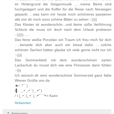
im Hintergrund die Geigenmusik ......meine Beine sind
hochgelagert und die Koffer für die Reise nach Norwegen
gepackt ....was kann mir heute noch schöneres passieren
alls von dir noch sooo schöne Bilder zu sehen :-))))
Das Kloster ist wunderschön...und deine süße Verführung
Schluck die muss ich doch nach dem Urlaub probieren
:-)))))......
Das feine weiße Porzelan ein Traum ich freu mich für dich
.....beneide dich aber auch ein bissal dafür .....solche
schönen Sachen hätten glaube ich viele gerne nicht nur ich
:-))))
Das Sommerkleid mit dem wunderschönen zarten
Lackschuh du musst dich wie eine Prinzessin darin fühlen
:-)))
Ich wünsch dir eine wunderschöne Sommerzeit ganz liebe
Wiener Grüße von da
☻/ .*´¨ )
/▌ . ¸.•´¸.•´¨) ¸.•*¨)
/ \ (¸.•´ (¸.•´ (¸.•*´¯`*•> Karin
Antworten
Antworten