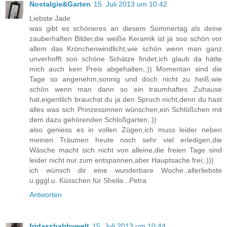
Nostalgie&Garten
15. Juli 2013 um 10:42
Liebste Jade
was gibt es schöneres an diesem Sommertag als deine
zauberhaften Bilder,die weiße Keramik ist ja soo schön vor
allem das Krönchenwindlicht,wie schön wenn man ganz
unverhofft soo schöne Schätze findet,ich glaub da hätte
mich auch kein Preis abgehalten;.)) Momentan sind die
Tage so angenehm,sonnig und doch nicht zu heiß,wie
schön wenn man dann so ein traumhaftes Zuhause
hat,eigentlich brauchst du ja den Spruch nicht,denn du hast
alles was sich Prinzessinnen wünschen,ein Schlößchen mit
dem dazu gehörenden Schloßgarten;.))
also geniess es in vollen Zügen,ich muss leider neben
meinen Träumen heute noch sehr viel erledigen,die
Wäsche macht sich nicht von alleine,die freien Tage sind
leider nicht nur zum entspannen,aber Hauptsache frei;.)))
ich wünsch dir eine wunderbare Woche..allerliebste
u.gggl.u. Küsschen für Sheila...Petra
Antworten
fridasshabbywelt
15. Juli 2013 um 10:44