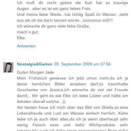
Ich muß dir recht geben die Kuh hat so traurige
Augen...aber es ist ein ganz liebes Foto.
Und meine liebe Sheila...hat richtig Spaß im Wasser...sieht
aus als ob sie darin tanzen würde...sooooooo süß!!!
Ich wünsche dir ganz viele liebe Grüße,
mach´s gut,
Elke.
Antworten
Nostalgie&Garten
28. September 2009 um 07:56
Guten Morgen Jade
Mein Frühstück geniesse ich jetzt umso mehr,da ich ja
deine herrlichen Bilder ansehen darf,so traumhafte
Geschenke von Jessica,ich wünsche dir viel viel Freude
damit... Mir geht es wie Elke ich liebe Lüster und hätte am
liebsten überall welche...))
Am besten freue ich mich über das Bild von Sheila,so eine
Lebensfreude und Lust am Wasser einfach herrlich...Kühe
liebe ich ja auch über alles,da ich ja wenn überhaupt sehr
wenig Fleisch esse und dafür Milchprodukte sehr
schätze,bin auch ich dafür einen angemessenen Preis dafür