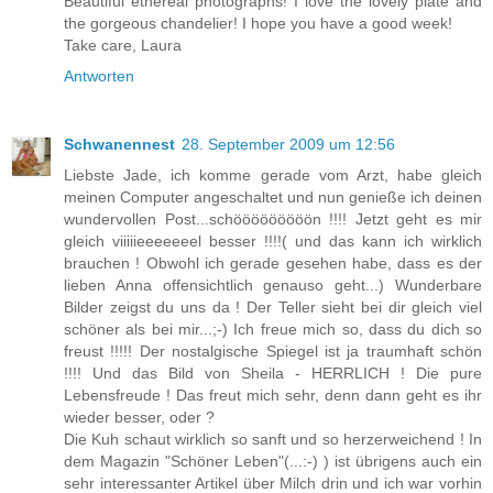
Beautiful ethereal photographs! I love the lovely plate and
the gorgeous chandelier! I hope you have a good week!
Take care, Laura
Antworten
Schwanennest
28. September 2009 um 12:56
Liebste Jade, ich komme gerade vom Arzt, habe gleich
meinen Computer angeschaltet und nun genieße ich deinen
wundervollen Post...schööööööööön !!!! Jetzt geht es mir
gleich viiiiieeeeeeel besser !!!!( und das kann ich wirklich
brauchen ! Obwohl ich gerade gesehen habe, dass es der
lieben Anna offensichtlich genauso geht...) Wunderbare
Bilder zeigst du uns da ! Der Teller sieht bei dir gleich viel
schöner als bei mir...;-) Ich freue mich so, dass du dich so
freust !!!!! Der nostalgische Spiegel ist ja traumhaft schön
!!!! Und das Bild von Sheila - HERRLICH ! Die pure
Lebensfreude ! Das freut mich sehr, denn dann geht es ihr
wieder besser, oder ?
Die Kuh schaut wirklich so sanft und so herzerweichend ! In
dem Magazin "Schöner Leben"(...:-) ) ist übrigens auch ein
sehr interessanter Artikel über Milch drin und ich war vorhin