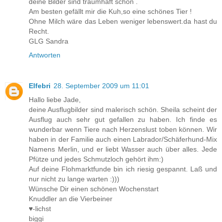
deine Bilder sind traumhaft schön .
Am besten gefällt mir die Kuh,so eine schönes Tier !
Ohne Milch wäre das Leben weniger lebenswert.da hast du
Recht.
GLG Sandra
Antworten
Elfebri
28. September 2009 um 11:01
Hallo liebe Jade,
deine Ausflugbilder sind malerisch schön. Sheila scheint der
Ausflug auch sehr gut gefallen zu haben. Ich finde es
wunderbar wenn Tiere nach Herzenslust toben können. Wir
haben in der Familie auch einen Labrador/Schäferhund-Mix
Namens Merlin, und er liebt Wasser auch über alles. Jede
Pfütze und jedes Schmutzloch gehört ihm:)
Auf deine Flohmarktfunde bin ich riesig gespannt. Laß und
nur nicht zu lange warten :)))
Wünsche Dir einen schönen Wochenstart
Knuddler an die Vierbeiner
♥-lichst
biggi