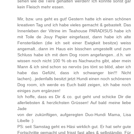
sehen wie die Tiere gehalten werden! Ich könnte sonst gar
kein Fleisch mehr essen.
Mir, bzw. uns geht es gut! Gestern hatte ich einen schönen
kreativen Tag und ich habe vieles gemacht & gebastelt. Das
Innenleben der Vitrine im Teahouse PARADISUS habe ich
mit Toile de Jouy Papier eingefasst, dann habe ich alte
Fensterläden (die ich seit einer Ewigkeit besitze) weiss
angemalt...dann im Haus ein bisschen umgestellt und zum
Schluss habe ich mit dem Dog room angefangen...d.h. wir
wissen noch nicht 100 % ob es Nachwuchs gibt, aber mein
Mann & ich sind schon so nervös (es tönt so blöd, aber ich
habe das Gefühl, dass ich schwanger bin!!! Nicht
lachen)...jedenfalls besitzt jetzt Hundi einen noch schöneren
Dog room, ich werde es Euch bald zeigen, ich habe noch
einiges zum ergänzen!
Ich hoffe, dass es Dir & co. gut geht und schicke Dir die
allerliebsten & herzlichsten Grüssen! Auf bald meine liebe
Jade
von der zukünftigen, aufgeregten Duo-Hundi Mama, Lisa
Libelle :)
PS: seit Samstag geht es Häsi wirklich gut. Er hat sehr gute
Fortschritte gemacht und frisst fast alles & selbständig. Für