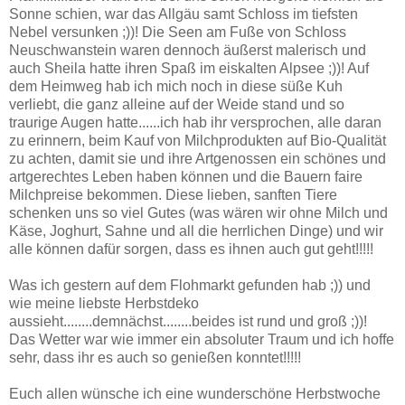
Sonne schien, war das Allgäu samt Schloss im tiefsten
Nebel versunken ;))! Die Seen am Fuße von Schloss
Neuschwanstein waren dennoch äußerst malerisch und
auch Sheila hatte ihren Spaß im eiskalten Alpsee ;))! Auf
dem Heimweg hab ich mich noch in diese süße Kuh
verliebt, die ganz alleine auf der Weide stand und so
traurige Augen hatte......ich hab ihr versprochen, alle daran
zu erinnern, beim Kauf von Milchprodukten auf Bio-Qualität
zu achten, damit sie und ihre Artgenossen ein schönes und
artgerechtes Leben haben können und die Bauern faire
Milchpreise bekommen. Diese lieben, sanften Tiere
schenken uns so viel Gutes (was wären wir ohne Milch und
Käse, Joghurt, Sahne und all die herrlichen Dinge) und wir
alle können dafür sorgen, dass es ihnen auch gut geht!!!!!
Was ich gestern auf dem Flohmarkt gefunden hab ;)) und
wie meine liebste Herbstdeko
aussieht........demnächst........beides ist rund und groß ;))!
Das Wetter war wie immer ein absoluter Traum und ich hoffe
sehr, dass ihr es auch so genießen konntet!!!!!
Euch allen wünsche ich eine wunderschöne Herbstwoche