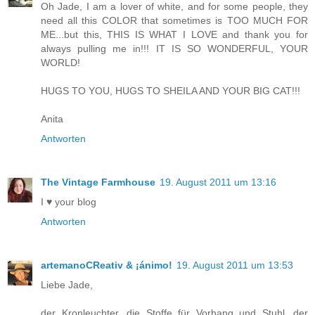
Oh Jade, I am a lover of white, and for some people, they
need all this COLOR that sometimes is TOO MUCH FOR
ME...but this, THIS IS WHAT I LOVE and thank you for
always pulling me in!!! IT IS SO WONDERFUL, YOUR
WORLD!
HUGS TO YOU, HUGS TO SHEILA AND YOUR BIG CAT!!!
Anita
Antworten
The Vintage Farmhouse
19. August 2011 um 13:16
I ♥ your blog
Antworten
artemanoCReativ & ¡ánimo!
19. August 2011 um 13:53
Liebe Jade,
der Kronleuchter, die Stoffe für Vorhang und Stuhl, der