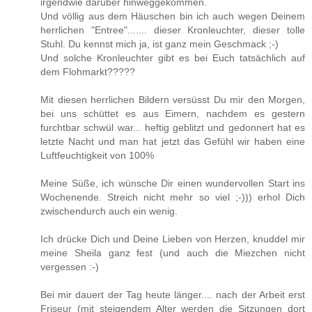
irgendwie darüber hinweggekommen.
Und völlig aus dem Häuschen bin ich auch wegen Deinem
herrlichen "Entree"....... dieser Kronleuchter, dieser tolle
Stuhl. Du kennst mich ja, ist ganz mein Geschmack ;-)
Und solche Kronleuchter gibt es bei Euch tatsächlich auf
dem Flohmarkt?????
Mit diesen herrlichen Bildern versüsst Du mir den Morgen,
bei uns schüttet es aus Eimern, nachdem es gestern
furchtbar schwül war... heftig geblitzt und gedonnert hat es
letzte Nacht und man hat jetzt das Gefühl wir haben eine
Luftfeuchtigkeit von 100%
Meine Süße, ich wünsche Dir einen wundervollen Start ins
Wochenende. Streich nicht mehr so viel ;-))) erhol Dich
zwischendurch auch ein wenig.
Ich drücke Dich und Deine Lieben von Herzen, knuddel mir
meine Sheila ganz fest (und auch die Miezchen nicht
vergessen :-)
Bei mir dauert der Tag heute länger.... nach der Arbeit erst
Friseur (mit steigendem Alter werden die Sitzungen dort