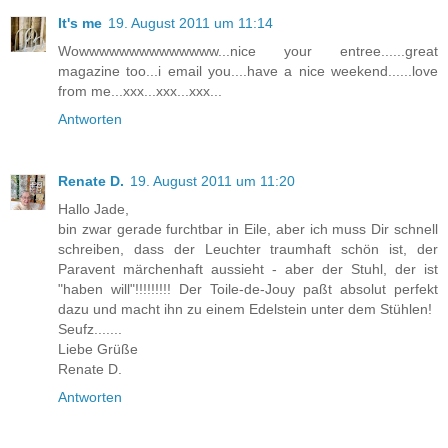
It's me
19. August 2011 um 11:14
Wowwwwwwwwwwwwww...nice your entree......great
magazine too...i email you....have a nice weekend......love
from me...xxx...xxx...xxx...
Antworten
Renate D.
19. August 2011 um 11:20
Hallo Jade,
bin zwar gerade furchtbar in Eile, aber ich muss Dir schnell
schreiben, dass der Leuchter traumhaft schön ist, der
Paravent märchenhaft aussieht - aber der Stuhl, der ist
"haben will"!!!!!!!!! Der Toile-de-Jouy paßt absolut perfekt
dazu und macht ihn zu einem Edelstein unter dem Stühlen!
Seufz.......
Liebe Grüße
Renate D.
Antworten