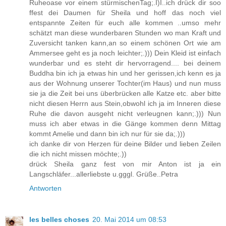
Ruheoase vor einem stürmischenTag;.I)I..ich drück dir soo
ffest dei Daumen für Sheila und hoff das noch viel
entspannte Zeiten für euch alle kommen ..umso mehr
schätzt man diese wunderbaren Stunden wo man Kraft und
Zuversicht tanken kann,an so einem schönen Ort wie am
Ammersee geht es ja noch leichter;.))) Dein Kleid ist einfach
wunderbar und es steht dir hervorragend.... bei deinem
Buddha bin ich ja etwas hin und her gerissen,ich kenn es ja
aus der Wohnung unserer Tochter(im Haus) und nun muss
sie ja die Zeit bei uns überbrücken alle Katze etc. aber bitte
nicht diesen Herrn aus Stein,obwohl ich ja im Inneren diese
Ruhe die davon ausgeht nicht verleugnen kann;.))) Nun
muss ich aber etwas in die Gänge kommen denn Mittag
kommt Amelie und dann bin ich nur für sie da;.)))
ich danke dir von Herzen für deine Bilder und lieben Zeilen
die ich nicht missen möchte;.))
drück Sheila ganz fest von mir Anton ist ja ein
Langschläfer...allerliebste u.gggl. Grüße..Petra
Antworten
les belles choses
20. Mai 2014 um 08:53